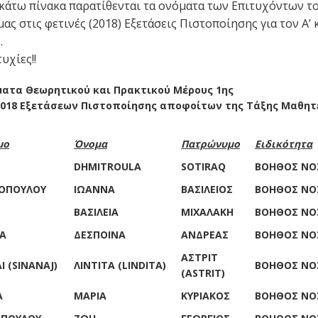
κάτω πίνακα παρατίθενται τα ονόματα των Επιτυχόντων τ
ας στις φετινές (2018) Εξετάσεις Πιστοποίησης για τον Α’
.
υχίες!!
ατα Θεωρητικού και Πρακτικού Μέρους 1ης
2018 Εξετάσεων Πιστοποίησης αποφοίτων της Τάξης Μαθητ
μο
Όνομα
Πατρώνυμο
Ειδικότητα
DHMITROULA
SOTIRAQ
ΒΟΗΘΟΣ ΝΟ
ΟΠΟΥΛΟΥ
ΙΩΑΝΝΑ
ΒΑΣΙΛΕΙΟΣ
ΒΟΗΘΟΣ ΝΟ
ΒΑΣΙΛΕΙΑ
ΜΙΧΑΛΑΚΗ
ΒΟΗΘΟΣ ΝΟ
Α
ΔΕΣΠΟΙΝΑ
ΑΝΔΡΕΑΣ
ΒΟΗΘΟΣ ΝΟ
ΑΣΤΡΙΤ
Ι (SINANAJ)
ΛΙΝΤΙΤΑ (LINDITA)
ΒΟΗΘΟΣ ΝΟ
(ASTRIT)
Α
ΜΑΡΙΑ
ΚΥΡΙΑΚΟΣ
ΒΟΗΘΟΣ ΝΟ