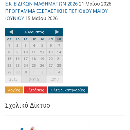
Ε.Κ. ΕΙΔΙΚΩΝ ΜΑΘΗΜΑΤΩΝ 2026
21 Μαΐου 2026
ΠΡΟΓΡΑΜΜΑ ΕΞΕΤΑΣΤΙΚΗΣ ΠΕΡΙΟΔΟΥ ΜΑΙΟΥ
ΙΟΥΝΙΟΥ
15 Μαΐου 2026
Αύγουστος
Δε
Τρ
Τε
Πε
Πα
Σα
Κυ
1
2
3
4
5
6
7
8
9
10
11
12
13
14
15
16
17
18
19
20
21
22
23
24
25
26
27
28
29
30
31
1
2
3
4
2016
2015
2017
Αργίες
Εξετάσεις
Όλες οι κατηγορίες
Σχολικό Δίκτυο