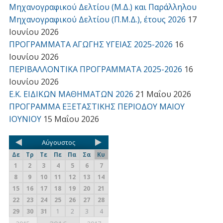
Μηχανογραφικού Δελτίου (Μ.Δ.) και Παράλληλου
Μηχανογραφικού Δελτίου (Π.Μ.Δ.), έτους 2026
17
Ιουνίου 2026
ΠΡΟΓΡΑΜΜΑΤΑ ΑΓΩΓΗΣ ΥΓΕΙΑΣ 2025-2026
16
Ιουνίου 2026
ΠΕΡΙΒΑΛΛΟΝΤΙΚΑ ΠΡΟΓΡΑΜΜΑΤΑ 2025-2026
16
Ιουνίου 2026
Ε.Κ. ΕΙΔΙΚΩΝ ΜΑΘΗΜΑΤΩΝ 2026
21 Μαΐου 2026
ΠΡΟΓΡΑΜΜΑ ΕΞΕΤΑΣΤΙΚΗΣ ΠΕΡΙΟΔΟΥ ΜΑΙΟΥ
ΙΟΥΝΙΟΥ
15 Μαΐου 2026
Αύγουστος
Δε
Τρ
Τε
Πε
Πα
Σα
Κυ
1
2
3
4
5
6
7
8
9
10
11
12
13
14
15
16
17
18
19
20
21
22
23
24
25
26
27
28
29
30
31
1
2
3
4